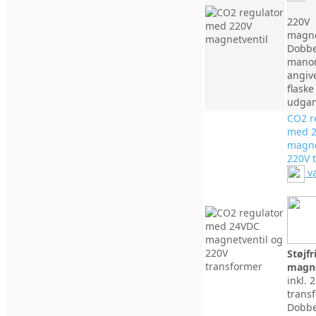
220V
magne
Dobbe
mano
angive
flaske
udgan
CO2 r
med 
magne
220V 
v
Støjf
magne
inkl. 
trans
Dobbe