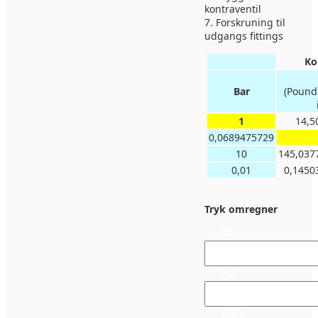
kontraventil
7. Forskruning til
udgangs fittings
Ko
Bar
(Pound
1
14,5
0,0689475729
10
145,037
0,01
0,1450
Tryk omregner
Bar
Psi
MPa