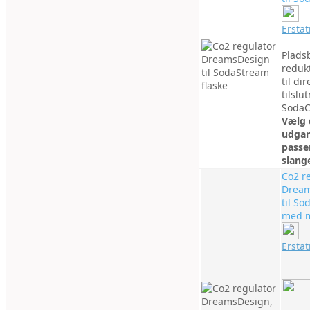
Ersta
Plads
redukt
til dir
tilslu
SodaC
Vælg 
udgan
passer
slang
Co2 r
Dream
til So
med 
Ersta