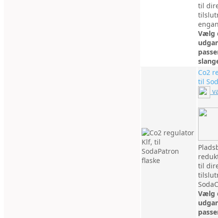
til dir
tilslu
engan
Vælg 
udgan
passer
slang
Co2 re
til So
v
Plads
redukt
til dir
tilslu
SodaC
Vælg 
udgan
passer