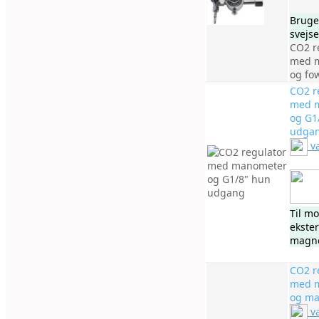
Bruges
svejse
CO2 r
med 
og fo
CO2 r
med 
og G1
udga
v
Til mo
ekste
magne
CO2 r
med 
og ma
v