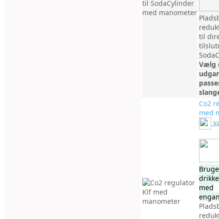
Plads
redukt
til dir
tilslu
SodaC
Vælg 
udgan
passer
slang
Co2 re
med 
v
Bruges
drikk
med
engan
Plads
redukt