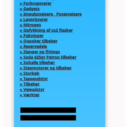
» Forbrugsvarer
» Gadgets
» Impulssvejsere Posesvejsere
» Lavprisvarer
» Nitrogen
» Opfyldning af co2 flasker
» Pakninger
» Quooker tilbehør
» Reservedele
» Slanger og fittings
» Soda 425gr Patron tilbehør
» Solcelle tilbehør
» Stepmotorer og tilbehør
» Storkøb
» Tappeudstyr
» Tilbehør
» Vejeudstyr
» Værktøj