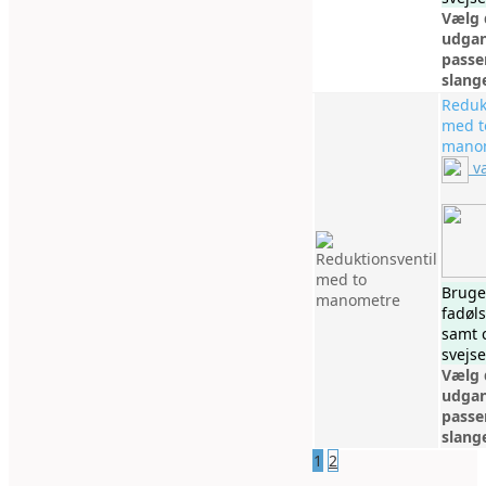
Vælg 
udgan
passer
slang
Reduk
med t
mano
v
Bruges
fadøl
samt 
svejse
Vælg 
udgan
passer
slang
1
2