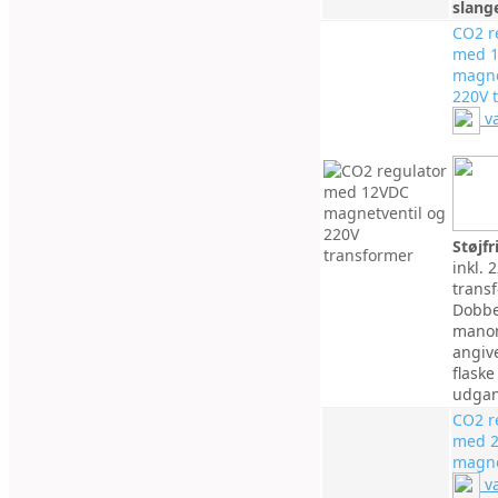
slang
CO2 r
med 
magne
220V 
v
Støjf
inkl. 
trans
Dobbe
mano
angive
flaske
udgan
CO2 r
med 
magne
v