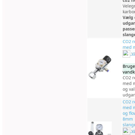
co2 f
Velegn
karbo
Vælg 
udgan
passer
slang
CO2 r
med 
v
Bruges
vandk
CO2 r
med 
og val
udga
CO2 r
med 
og flo
8mm
slang
v