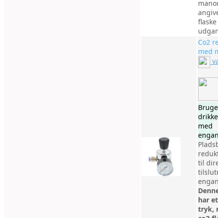
mano
angive
flaske
udgan
Co2 r
med 
v
Bruges
drikk
med
engan
Plads
redukt
til dir
tilslu
engan
Denne
har et
tryk, 