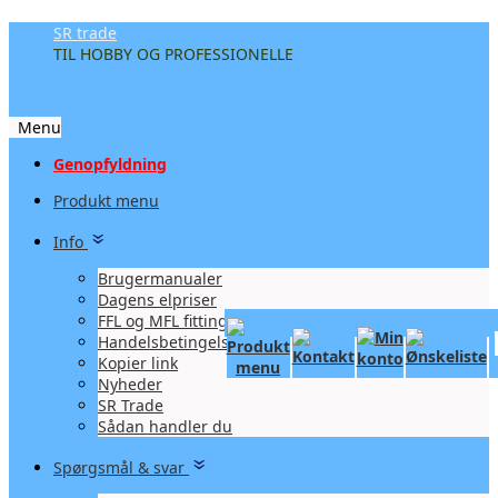
SR trade
TIL HOBBY OG PROFESSIONELLE
Menu
Videre
Genopfyldning
til
Produkt menu
indhold
Info
Brugermanualer
Dagens elpriser
FFL og MFL fittings
Handelsbetingelser
Kopier link
Nyheder
SR Trade
Sådan handler du
Spørgsmål & svar