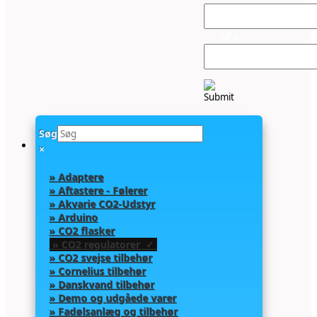
kPa
Søg
×
» Adaptere
» Aftastere - Følerer
» Akvarie CO2-Udstyr
» Arduino
» CO2 flasker
» CO2 regulatorer ✓
» CO2 svejse tilbehør
» Cornelius tilbehør
» Danskvand tilbehør
» Demo og udgåede varer
» Fadølsanlæg og tilbehør