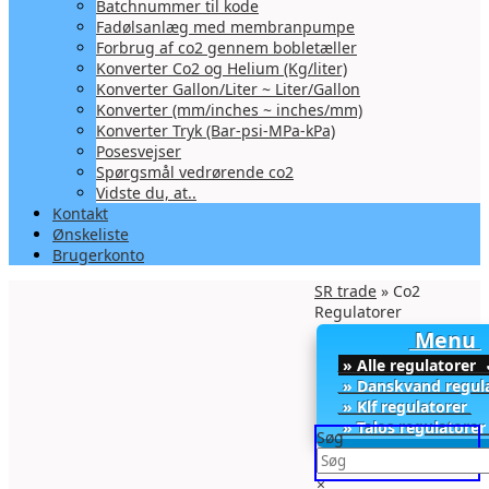
Batchnummer til kode
Fadølsanlæg med membranpumpe
Forbrug af co2 gennem bobletæller
Konverter Co2 og Helium (Kg/liter)
Konverter Gallon/Liter ~ Liter/Gallon
Konverter (mm/inches ~ inches/mm)
Konverter Tryk (Bar-psi-MPa-kPa)
Posesvejser
Spørgsmål vedrørende co2
Vidste du, at..
Kontakt
Ønskeliste
Brugerkonto
SR trade
» Co2
Regulatorer
Menu
» Alle regulatorer
» Danskvand regul
» Klf regulatorer
» Talos regulatore
Søg
×