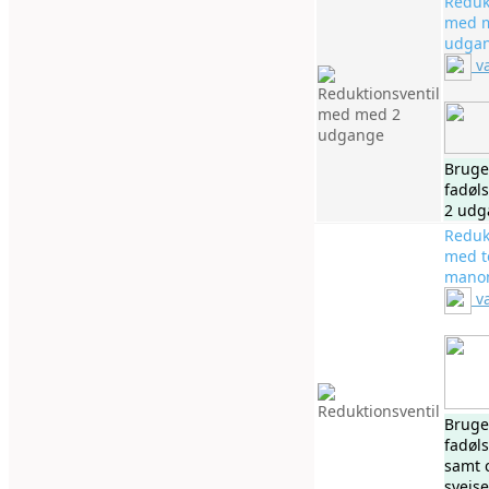
Reduk
med 
udga
v
Bruges
fadøl
2 udg
Reduk
med t
mano
v
Bruges
fadøl
samt 
svejse