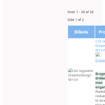
Viser 1 - 20 af 26
Side 1 af 2
Billede
Pr
Co2 r
Drea
M11x
Ersta
Bruges
drikk
med
engan
Plads
redukt
til dir
tilslu