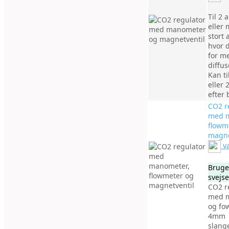
Til 2 
eller 
stort 
hvor 
for m
diffus
Kan ti
eller 
efter
CO2 r
med m
flowm
magne
v
Bruges
svejse
CO2 r
med 
og fo
4mm
slang