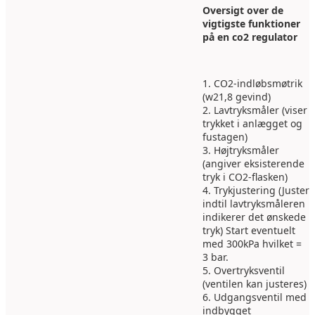
Oversigt over de
vigtigste funktioner
på en co2 regulator
1. CO2-indløbsmøtrik
(w21,8 gevind)
2. Lavtryksmåler (viser
trykket i anlægget og
fustagen)
3. Højtryksmåler
(angiver eksisterende
tryk i CO2-flasken)
4. Trykjustering (Juster
indtil lavtryksmåleren
indikerer det ønskede
tryk) Start eventuelt
med 300kPa hvilket =
3 bar.
5. Overtryksventil
(ventilen kan justeres)
6. Udgangsventil med
indbygget