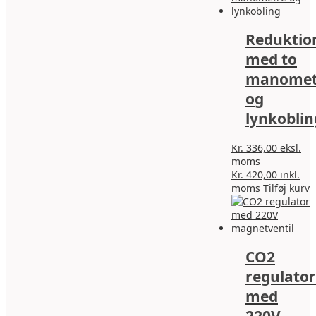
M
k
Reduktion
v
p
med to
v
manomet
og
lynkoblin
Kr.
336,00
eksl.
moms
Kr.
420,00
inkl.
moms
Tilføj kurv
CO2
regulator
med
220V