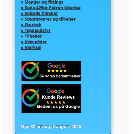
» Slanger og fittings
» Soda 425gr Patron tilbehør
» Solcelle tilbehør
» Stepmotorer og tilbehør
» Storkøb
» Tappeudstyr
» Tilbehør
» Vejeudstyr
» Værktøj
Uge 32 lørdag, 8 august 2026