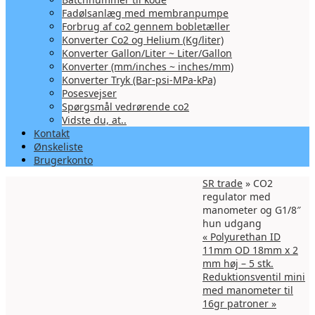
Fadølsanlæg med membranpumpe
Forbrug af co2 gennem bobletæller
Konverter Co2 og Helium (Kg/liter)
Konverter Gallon/Liter ~ Liter/Gallon
Konverter (mm/inches ~ inches/mm)
Konverter Tryk (Bar-psi-MPa-kPa)
Posesvejser
Spørgsmål vedrørende co2
Vidste du, at..
Kontakt
Ønskeliste
Brugerkonto
SR trade
» CO2
regulator med
manometer og G1/8″
hun udgang
«
Polyurethan ID
11mm OD 18mm x 2
mm høj – 5 stk.
Reduktionsventil mini
med manometer til
16gr patroner
»