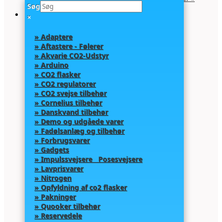
Søg
×
» Adaptere
» Aftastere - Følerer
» Akvarie CO2-Udstyr
» Arduino
» CO2 flasker
» CO2 regulatorer
» CO2 svejse tilbehør
» Cornelius tilbehør
» Danskvand tilbehør
» Demo og udgåede varer
» Fadølsanlæg og tilbehør
» Forbrugsvarer
» Gadgets
» Impulssvejsere Posesvejsere
» Lavprisvarer
» Nitrogen
» Opfyldning af co2 flasker
» Pakninger
» Quooker tilbehør
» Reservedele