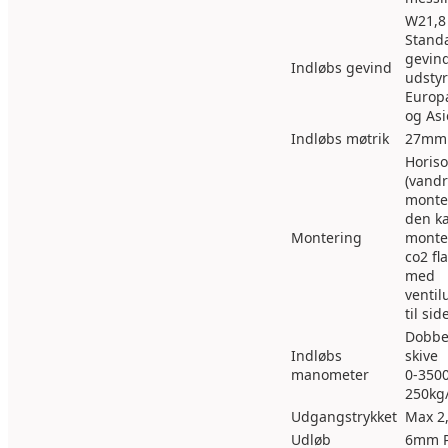
W21,8
Stand
gevind
Indløbs gevind
udstyr
Europa
og As
Indløbs møtrik
27mm
Horiso
(vandr
monte
den k
Montering
monte
co2 fl
med
venti
til sid
Dobbe
Indløbs
skive
manometer
0-3500
250kg
Udgangstrykket
Max 2,
Udløb
6mm P