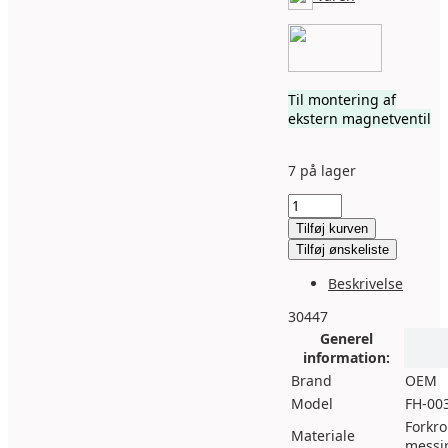
Til montering af
ekstern magnetventil
7 på lager
CO2
regulator
Tilføj kurven
med
Tilføj ønskeliste
manometer
og
Beskrivelse
G1/8"
hun
30447
udgang
Generel
antal
information:
Brand
OEM
Model
FH-00
Forkr
Materiale
messi