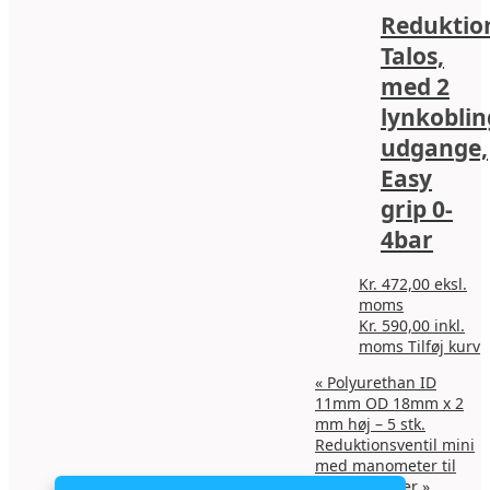
Reduktion
Talos,
med 2
lynkoblin
udgange,
Easy
grip 0-
4bar
Kr.
472,00
eksl.
moms
Kr.
590,00
inkl.
moms
Tilføj kurv
«
Polyurethan ID
11mm OD 18mm x 2
mm høj – 5 stk.
Reduktionsventil mini
med manometer til
16gr patroner
»