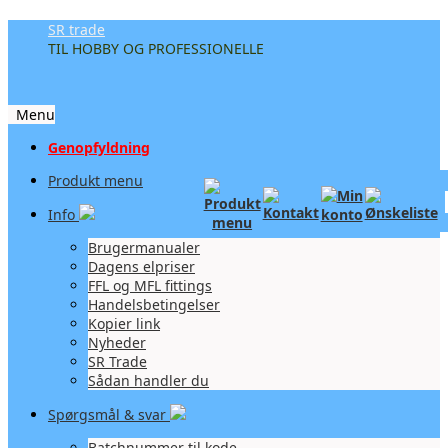
SR trade
TIL HOBBY OG PROFESSIONELLE
Menu
Videre
Genopfyldning
til
Produkt menu
indhold
Info
Brugermanualer
Dagens elpriser
FFL og MFL fittings
Handelsbetingelser
Kopier link
Nyheder
SR Trade
Sådan handler du
Spørgsmål & svar
Batchnummer til kode