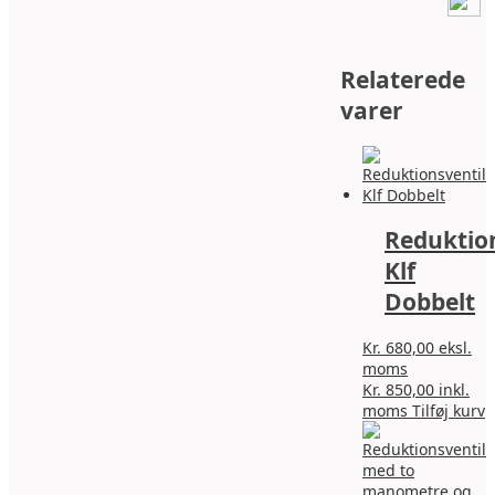
Relaterede
varer
Reduktion
Klf
Dobbelt
Kr.
680,00
eksl.
moms
Kr.
850,00
inkl.
D
moms
Tilføj kurv
v
h
f
v