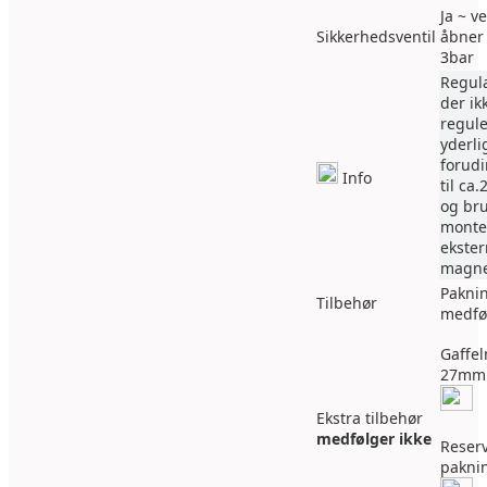
Ja ~ v
Sikkerhedsventil
åbner 
3bar
Regul
der ik
regul
yderli
forudi
Info
til ca.
og bru
monte
ekster
magnet
Pakni
Tilbehør
medfø
Gaffel
27mm
Ekstra tilbehør
medfølger ikke
Reser
pakni