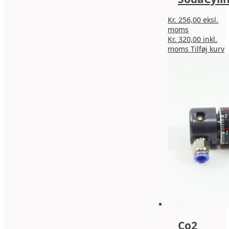
Kr.
256,00
eksl.
moms
Kr.
320,00
inkl.
D
moms
Tilføj kurv
v
h
f
v
M
k
v
p
v
Co2