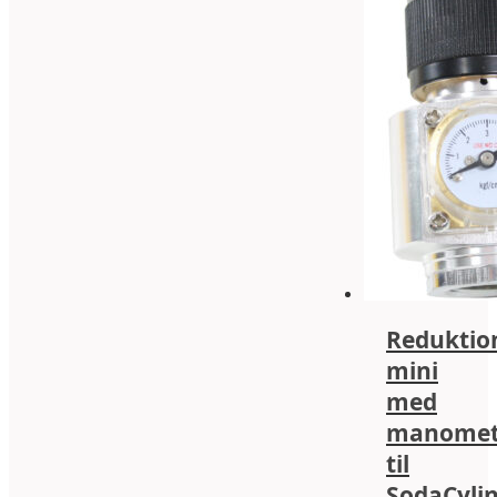
f
v
M
k
v
p
v
Reduktion
mini
med
manomet
til
SodaCyli