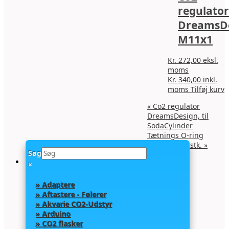
regulator
DreamsD
M11x1
Kr.
272,00
eksl.
moms
Kr.
340,00
inkl.
D
moms
Tilføj kurv
v
«
Co2 regulator
h
DreamsDesign, til
f
SodaCylinder
v
Tætnings O-ring
M
M18*3,5 – 5 stk.
»
k
Søg
v
×
p
v
» Adaptere
» Aftastere - Følerer
» Akvarie CO2-Udstyr
» Arduino
» CO2 flasker