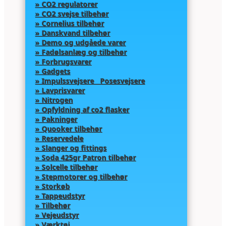
» CO2 regulatorer
» CO2 svejse tilbehør
» Cornelius tilbehør
» Danskvand tilbehør
» Demo og udgåede varer
» Fadølsanlæg og tilbehør
» Forbrugsvarer
» Gadgets
» Impulssvejsere Posesvejsere
» Lavprisvarer
» Nitrogen
» Opfyldning af co2 flasker
» Pakninger
» Quooker tilbehør
» Reservedele
» Slanger og fittings
» Soda 425gr Patron tilbehør
» Solcelle tilbehør
» Stepmotorer og tilbehør
» Storkøb
» Tappeudstyr
» Tilbehør
» Vejeudstyr
» Værktøj