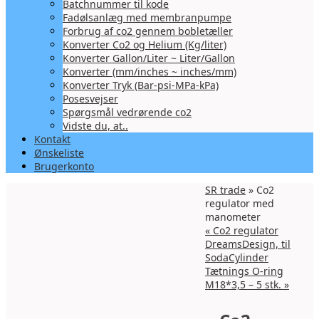
Batchnummer til kode
Fadølsanlæg med membranpumpe
Forbrug af co2 gennem bobletæller
Konverter Co2 og Helium (Kg/liter)
Konverter Gallon/Liter ~ Liter/Gallon
Konverter (mm/inches ~ inches/mm)
Konverter Tryk (Bar-psi-MPa-kPa)
Posesvejser
Spørgsmål vedrørende co2
Vidste du, at..
Kontakt
Ønskeliste
Brugerkonto
SR trade
» Co2
regulator med
manometer
«
Co2 regulator
DreamsDesign, til
SodaCylinder
Tætnings O-ring
M18*3,5 – 5 stk.
»