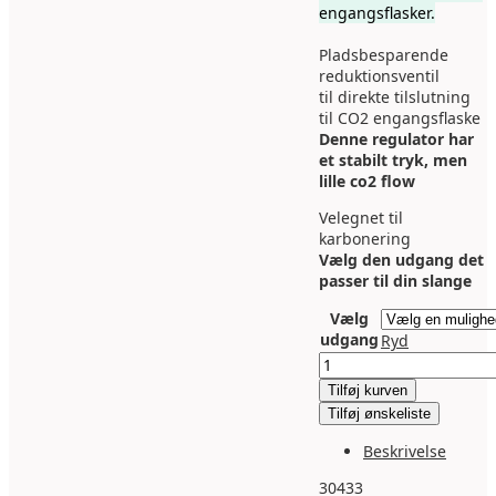
engangsflasker.
Pladsbesparende
reduktionsventil
til direkte tilslutning
til CO2 engangsflaske
Denne regulator har
et stabilt tryk, men
lille co2 flow
Velegnet til
karbonering
Vælg den udgang det
passer til din slange
Vælg
udgang
Ryd
Co2
regulator
Tilføj kurven
med
Tilføj ønskeliste
manometer
antal
Beskrivelse
30433