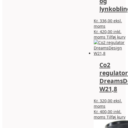
og
lynkoblin
Kr.
336,00
eksl.
moms
Kr.
420,00
inkl.
moms
Tilføj kurv
Co2
regulator
DreamsD
W21,8
Kr.
320,00
eksl.
moms
Kr.
400,00
inkl.
D
moms
Tilføj kurv
v
h