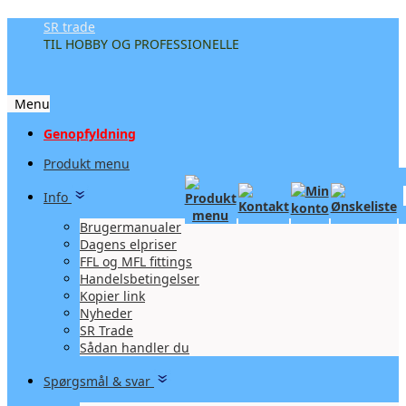
SR trade
TIL HOBBY OG PROFESSIONELLE
Menu
Videre
Genopfyldning
til
Produkt menu
indhold
Info
Brugermanualer
Dagens elpriser
FFL og MFL fittings
Handelsbetingelser
Kopier link
Nyheder
SR Trade
Sådan handler du
Spørgsmål & svar