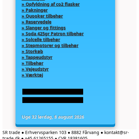
» Opfyldning af co2 flasker
» Pakninger
» Quooker tilbehør
» Reservedele
» Slanger og fittings
» Soda 425gr Patron tilbehør
» Solcelle tilbehør
» Stepmotorer og tilbehør
» Storkøb
» Tappeudstyr
» Tilbehør
» Vejeudstyr
» Værktøj
Uge 32 lørdag, 8 august 2026
SR trade ● Erhvervsparken 103 ● 8882 Fårvang ● kontakt@sr-
trade.dk ● +45 61265155
●
CVR 18381605