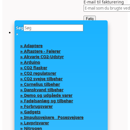
E-mail til fakturering
Følg
Søg
×
» Adaptere
» Aftastere - Følerer
» Akvarie CO2-Udstyr
» Arduino
» CO2 flasker
» CO2 regulatorer
» CO2 svejse tilbehør
» Cornelius tilbehør
» Danskvand tilbehør
» Demo og udgåede varer
» Fadølsanlæg og tilbehør
» Forbrugsvarer
» Gadgets
» Impulssvejsere Posesvejsere
» Lavprisvarer
» Nitrogen