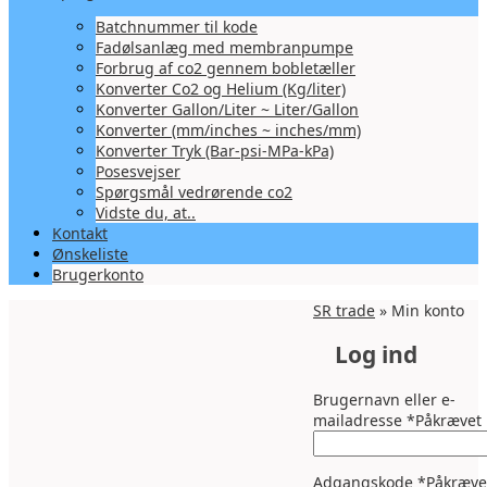
Batchnummer til kode
Fadølsanlæg med membranpumpe
Forbrug af co2 gennem bobletæller
Konverter Co2 og Helium (Kg/liter)
Konverter Gallon/Liter ~ Liter/Gallon
Konverter (mm/inches ~ inches/mm)
Konverter Tryk (Bar-psi-MPa-kPa)
Posesvejser
Spørgsmål vedrørende co2
Vidste du, at..
Kontakt
Ønskeliste
Brugerkonto
SR trade
» Min konto
Log ind
Brugernavn eller e-
mailadresse
*
Påkrævet
Adgangskode
*
Påkræve