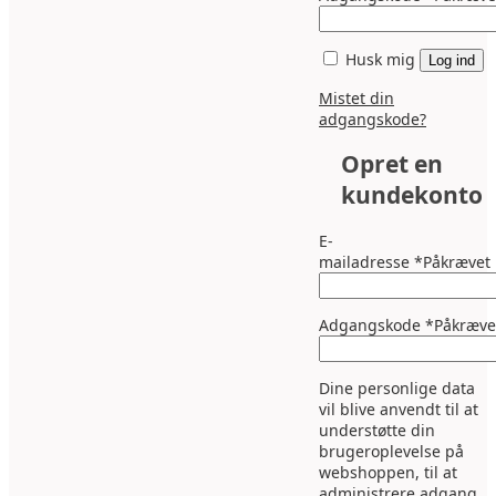
Husk mig
Log ind
Mistet din
adgangskode?
Opret en
kundekonto
E-
mailadresse
*
Påkrævet
Adgangskode
*
Påkræve
Dine personlige data
vil blive anvendt til at
understøtte din
brugeroplevelse på
webshoppen, til at
administrere adgang