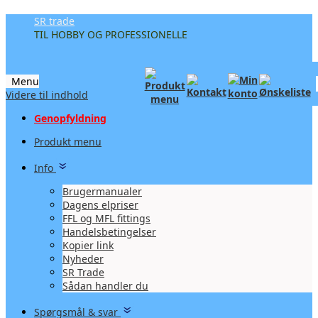
SR trade
TIL HOBBY OG PROFESSIONELLE
Menu
Videre til indhold
Genopfyldning
Produkt menu
Info
Brugermanualer
Dagens elpriser
FFL og MFL fittings
Handelsbetingelser
Kopier link
Nyheder
SR Trade
Sådan handler du
Spørgsmål & svar