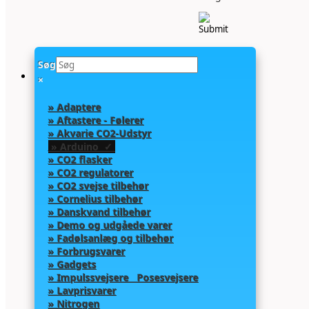
Søg
×
» Adaptere
» Aftastere - Følerer
» Akvarie CO2-Udstyr
» Arduino ✓
» CO2 flasker
» CO2 regulatorer
» CO2 svejse tilbehør
» Cornelius tilbehør
» Danskvand tilbehør
» Demo og udgåede varer
» Fadølsanlæg og tilbehør
» Forbrugsvarer
» Gadgets
» Impulssvejsere Posesvejsere
» Lavprisvarer
» Nitrogen