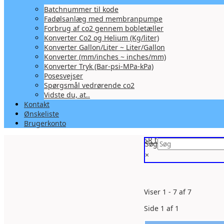
Batchnummer til kode
Fadølsanlæg med membranpumpe
Forbrug af co2 gennem bobletæller
Konverter Co2 og Helium (Kg/liter)
Konverter Gallon/Liter ~ Liter/Gallon
Konverter (mm/inches ~ inches/mm)
Konverter Tryk (Bar-psi-MPa-kPa)
Posesvejser
Spørgsmål vedrørende co2
Vidste du, at..
Kontakt
Ønskeliste
Brugerkonto
SR trade
» Arduino
Søg
×
Viser 1 - 7 af 7
Side 1 af 1