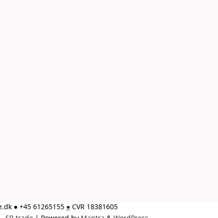
de.dk ● +45 61265155
●
CVR 18381605
SR trade
| Powered by
Mantra
&
WordPress.