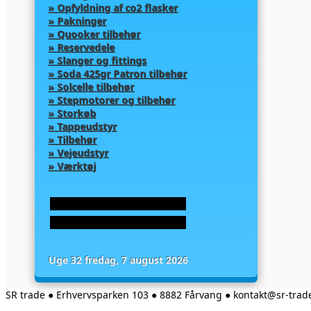
» Opfyldning af co2 flasker
» Pakninger
» Quooker tilbehør
» Reservedele
» Slanger og fittings
» Soda 425gr Patron tilbehør
» Solcelle tilbehør
» Stepmotorer og tilbehør
» Storkøb
» Tappeudstyr
» Tilbehør
» Vejeudstyr
» Værktøj
Uge 32 fredag, 7 august 2026
SR trade ● Erhvervsparken 103 ● 8882 Fårvang ● kontakt@sr-tra