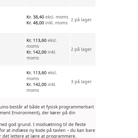
Kr.
38,40
eksl. moms
2 på lager
Kr.
48,00
inkl. moms
Kr.
113,60
eksl.
moms
2 på lager
Kr.
142,00
inkl.
moms
Kr.
113,60
eksl.
moms
3 på lager
Kr.
142,00
inkl.
moms
duino består af både et fysisk programmerbart
opment Environment), der kører på din
med god grund. I modsætning til de fleste
for at indlæse ny kode på tavlen – du kan bare
r det lettere at lære at programmere.