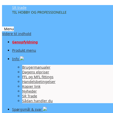
SR trade
TIL HOBBY OG PROFESSIONELLE
Menu
Videre til indhold
Genopfyldning
Produkt menu
Info
Brugermanualer
Dagens elpriser
FFL og MFL fittings
Handelsbetingelser
Kopier link
Nyheder
SR Trade
Sådan handler du
Spørgsmål & svar