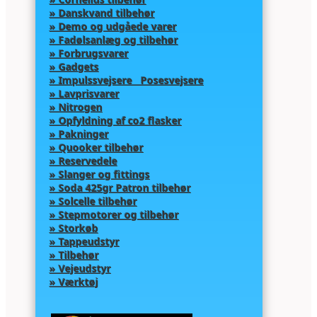
» Danskvand tilbehør
» Demo og udgåede varer
» Fadølsanlæg og tilbehør
» Forbrugsvarer
» Gadgets
» Impulssvejsere Posesvejsere
» Lavprisvarer
» Nitrogen
» Opfyldning af co2 flasker
» Pakninger
» Quooker tilbehør
» Reservedele
» Slanger og fittings
» Soda 425gr Patron tilbehør
» Solcelle tilbehør
» Stepmotorer og tilbehør
» Storkøb
» Tappeudstyr
» Tilbehør
» Vejeudstyr
» Værktøj