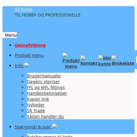
SR trade
TIL HOBBY OG PROFESSIONELLE
Menu
Videre
Genopfyldning
til
Produkt menu
indhold
Info
Brugermanualer
Dagens elpriser
FFL og MFL fittings
Handelsbetingelser
Kopier link
Nyheder
SR Trade
Sådan handler du
Spørgsmål & svar
Batchnummer til kode