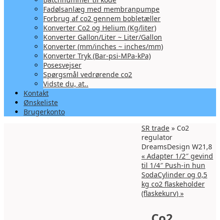
Fadølsanlæg med membranpumpe
Forbrug af co2 gennem bobletæller
Konverter Co2 og Helium (Kg/liter)
Konverter Gallon/Liter ~ Liter/Gallon
Konverter (mm/inches ~ inches/mm)
Konverter Tryk (Bar-psi-MPa-kPa)
Posesvejser
Spørgsmål vedrørende co2
Vidste du, at..
Kontakt
Ønskeliste
Brugerkonto
SR trade
» Co2
regulator
DreamsDesign W21,8
«
Adapter 1/2″ gevind
til 1/4″ Push-in hun
SodaCylinder og 0,5
kg co2 flaskeholder
(flaskekurv)
»
Co2