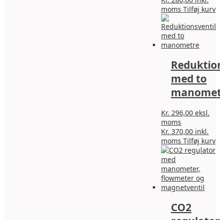
D
moms
Tilføj kurv
v
h
f
v
M
Reduktion
k
v
med to
p
manomet
v
Kr.
296,00
eksl.
moms
Kr.
370,00
inkl.
D
moms
Tilføj kurv
v
h
f
v
M
k
CO2
v
p