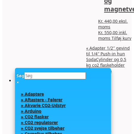
og
magnetve
Kr.
440,00
eksl.
moms
Kr.
550,00
inkl.
moms
Tilføj kurv
«
Adapter 1/2″ gevind
til 1/4″ Push-in hun
SodaCylinder og 0,5
kg co2 flaskeholder
(flaskekurv)
»
Søg
×
» Adaptere
» Aftastere - Følerer
» Akvarie CO2-Udstyr
» Arduino
» CO2 flasker
» CO2 regulatorer
» CO2 svejse tilbehør
» Cornelius tilbehør