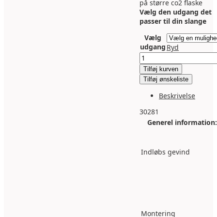
på større co2 flaske
Vælg den udgang det
passer til din slange
Vælg
udgang
Ryd
Co2
regulator
Tilføj kurven
DreamsDesign
Tilføj ønskeliste
W21,8
antal
Beskrivelse
30281
Generel information:
Indløbs gevind
Montering