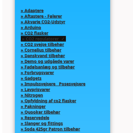
» Adaptere
» Aftastere - Følerer
» Akvarie CO2-Udstyr
» Arduino
» CO2 flasker
» CO2 regulatorer ✓
» CO2 svejse tilbehør
» Cornelius tilbehør
» Danskvand tilbehør
» Demo og udgåede varer
» Fadølsanlæg og tilbehør
» Forbrugsvarer
» Gadgets
» Impulssvejsere Posesvejsere
» Lavprisvarer
» Nitrogen
» Opfyldning af co2 flasker
» Pakninger
» Quooker tilbehør
» Reservedele
» Slanger og fittings
» Soda 425gr Patron tilbehør