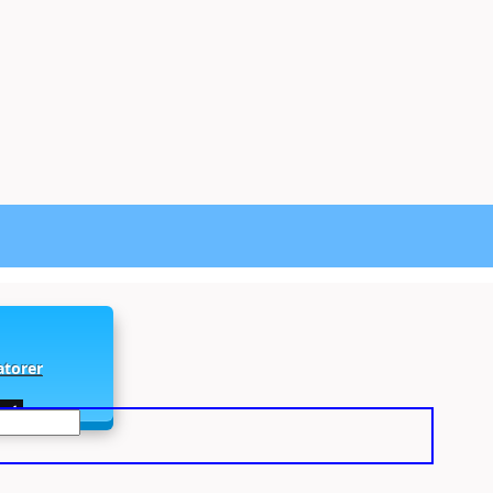
atorer
r ✓