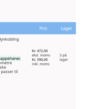
Pris
Lager
 lynkobling
Kr.
472,00
eksl. moms
3 på
tappehaner.
Kr.
590,00
lager
ometre
inkl. moms
aske
 passer til