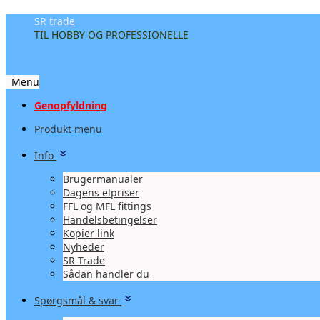
SR trade
TIL HOBBY OG PROFESSIONELLE
Menu
Videre
Genopfyldning
til
Produkt menu
indhold
Info
Brugermanualer
Dagens elpriser
FFL og MFL fittings
Handelsbetingelser
Kopier link
Nyheder
SR Trade
Sådan handler du
Spørgsmål & svar