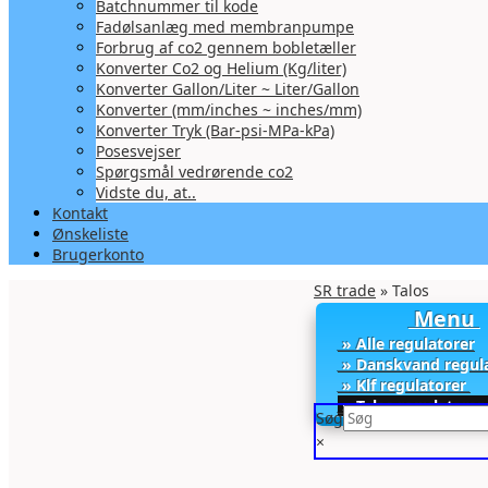
Batchnummer til kode
Fadølsanlæg med membranpumpe
Forbrug af co2 gennem bobletæller
Konverter Co2 og Helium (Kg/liter)
Konverter Gallon/Liter ~ Liter/Gallon
Konverter (mm/inches ~ inches/mm)
Konverter Tryk (Bar-psi-MPa-kPa)
Posesvejser
Spørgsmål vedrørende co2
Vidste du, at..
Kontakt
Ønskeliste
Brugerkonto
SR trade
» Talos
Menu
» Alle regulatorer
» Danskvand regul
» Klf regulatorer
» Talos regulatore
Søg
×