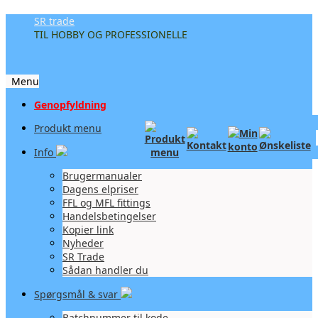
SR trade
TIL HOBBY OG PROFESSIONELLE
Menu
Videre
Genopfyldning
til
Produkt menu
indhold
Info
Brugermanualer
Dagens elpriser
FFL og MFL fittings
Handelsbetingelser
Kopier link
Nyheder
SR Trade
Sådan handler du
Spørgsmål & svar
Batchnummer til kode