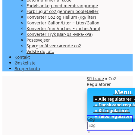
Fadølsanlæg med membranpumpe
Forbrug af co2 gennem bobletæller
Konverter Co2 og Helium (Kg/liter)
Konverter Gallon/Liter ~ Liter/Gallon
Konverter (mm/inches ~ inches/mm)
Konverter Tryk (Bar-psi-MPa-kPa)
Posesvejser
Spørgsmål vedrørende co2
Vidste du, at..
Kontakt
Ønskeliste
Brugerkonto
SR trade
» Co2
Regulatorer
Menu
» Alle regulatorer
» Danskvand regul
» Klf regulatorer
» Talos regulatore
Søg
×