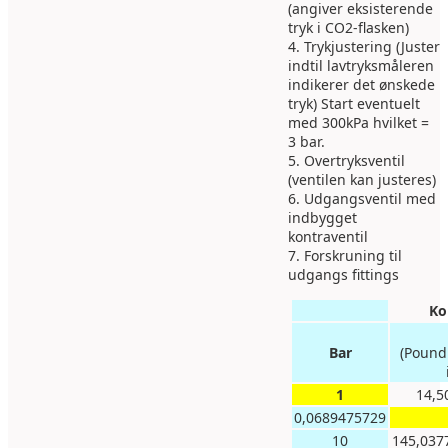
(angiver eksisterende
tryk i CO2-flasken)
4. Trykjustering (Juster
indtil lavtryksmåleren
indikerer det ønskede
tryk) Start eventuelt
med 300kPa hvilket =
3 bar.
5. Overtryksventil
(ventilen kan justeres)
6. Udgangsventil med
indbygget
kontraventil
7. Forskruning til
udgangs fittings
Ko
Bar
(Pound
1
14,5
0,0689475729
10
145,037