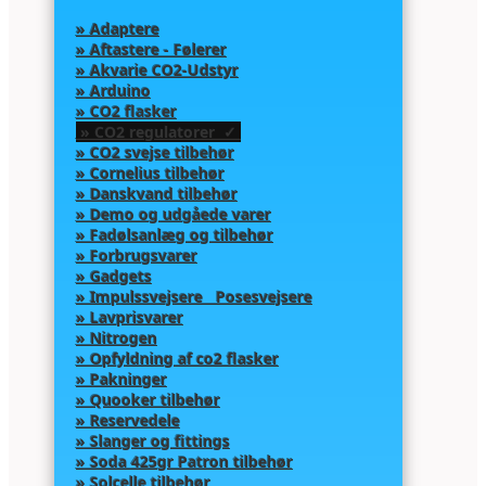
» Adaptere
» Aftastere - Følerer
» Akvarie CO2-Udstyr
» Arduino
» CO2 flasker
» CO2 regulatorer ✓
» CO2 svejse tilbehør
» Cornelius tilbehør
» Danskvand tilbehør
» Demo og udgåede varer
» Fadølsanlæg og tilbehør
» Forbrugsvarer
» Gadgets
» Impulssvejsere Posesvejsere
» Lavprisvarer
» Nitrogen
» Opfyldning af co2 flasker
» Pakninger
» Quooker tilbehør
» Reservedele
» Slanger og fittings
» Soda 425gr Patron tilbehør
» Solcelle tilbehør