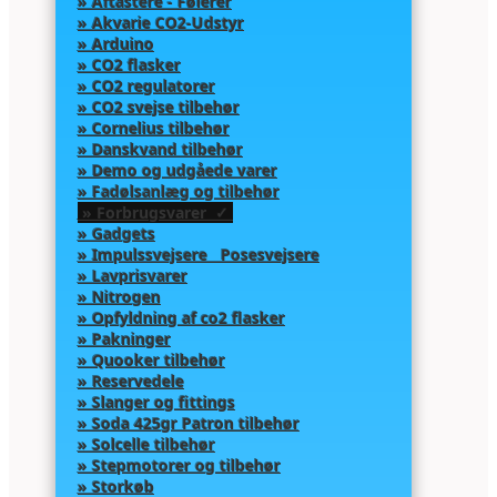
» Aftastere - Følerer
» Akvarie CO2-Udstyr
» Arduino
» CO2 flasker
» CO2 regulatorer
» CO2 svejse tilbehør
» Cornelius tilbehør
» Danskvand tilbehør
» Demo og udgåede varer
» Fadølsanlæg og tilbehør
» Forbrugsvarer ✓
» Gadgets
» Impulssvejsere Posesvejsere
» Lavprisvarer
» Nitrogen
» Opfyldning af co2 flasker
» Pakninger
» Quooker tilbehør
» Reservedele
» Slanger og fittings
» Soda 425gr Patron tilbehør
» Solcelle tilbehør
» Stepmotorer og tilbehør
» Storkøb