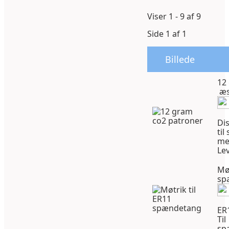
Viser 1 - 9 af 9
Side 1 af 1
Billede
12
æsk
Di
til
me
Lev
Møt
sp
ER
Til
sp