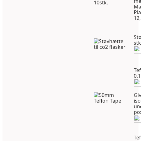
me
Ma
Pla
12
Stø
stk
Te
0.
Giv
iso
un
po
Te