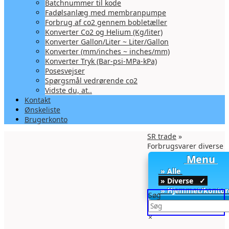
Batchnummer til kode
Fadølsanlæg med membranpumpe
Forbrug af co2 gennem bobletæller
Konverter Co2 og Helium (Kg/liter)
Konverter Gallon/Liter ~ Liter/Gallon
Konverter (mm/inches ~ inches/mm)
Konverter Tryk (Bar-psi-MPa-kPa)
Posesvejser
Spørgsmål vedrørende co2
Vidste du, at..
Kontakt
Ønskeliste
Brugerkonto
SR trade
»
Forbrugsvarer diverse
Menu
» Alle
» Diverse ✓
» Hjemmet/kontor
Søg
×