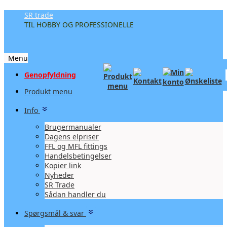
SR trade
TIL HOBBY OG PROFESSIONELLE
Menu
Videre
Genopfyldning
til
Produkt menu
indhold
Info
Brugermanualer
Dagens elpriser
FFL og MFL fittings
Handelsbetingelser
Kopier link
Nyheder
SR Trade
Sådan handler du
Spørgsmål & svar