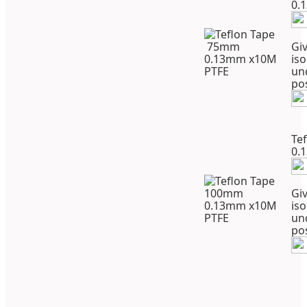
0.
Giv
iso
un
po
Te
0.
Giv
iso
un
po