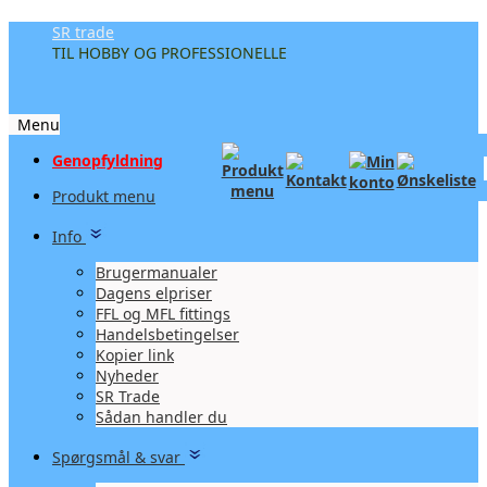
SR trade
TIL HOBBY OG PROFESSIONELLE
Menu
Videre
Genopfyldning
til
Produkt menu
indhold
Info
Brugermanualer
Dagens elpriser
FFL og MFL fittings
Handelsbetingelser
Kopier link
Nyheder
SR Trade
Sådan handler du
Spørgsmål & svar