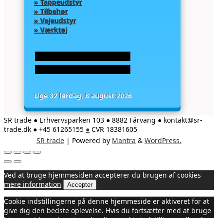
» Tappeudstyr
» Tilbehør
» Vejeudstyr
» Værktøj
Uge 32 lørdag, 8 august 2026
SR trade ● Erhvervsparken 103 ● 8882 Fårvang ● kontakt@sr-
trade.dk ● +45 61265155
●
CVR 18381605
SR trade
| Powered by
Mantra
&
WordPress.
Ved at bruge hjemmesiden accepterer du brugen af cookies
mere information
Accepter
Cookie indstillingerne på denne hjemmeside er aktiveret for at
give dig den bedste oplevelse. Hvis du fortsætter med at bruge