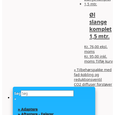
Øl
slange
komplet
1,5 mtr.
Kr.
76,00
eksl.
moms
Kr.
95,00
inkl.
D
moms
Tilføj kurv
v
«
Tilbehørspakke med
h
fad-kobling og
f
reduktionsventil
v
CO2 diffuser forstøver
M
250mm
»
k
Søg
v
×
p
v
» Adaptere
» Aftastere - Følerer