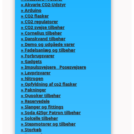
» Akvarie CO2-Udstyr
» Arduino
» CO2 flasker
» CO2 regulatorer
» CO2 svejse tilbehør
» Cornelius tilbehør
» Danskvand tilbehør
» Demo og udgåede varer
» Fadølsanlæg og tilbehør
» Forbrugsvarer
» Gadgets
» Impulssvejsere Posesvejsere
» Lavprisvarer
» Nitrogen
» Opfyldning af co2 flasker
» Pakninger
» Quooker tilbehør
» Reservedele
» Slanger og fittings
» Soda 425gr Patron tilbehør
» Solcelle tilbehør
» Stepmotorer og tilbehør
» Storkøb