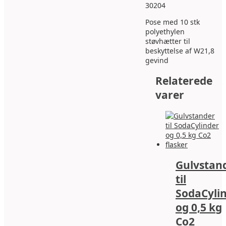
antal
30204
Pose med 10 stk
polyethylen
støvhætter til
beskyttelse af W21,8
gevind
Relaterede
varer
Gulvstan
til
SodaCyli
og 0,5 kg
Co2