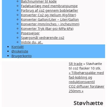
Batchnummer til kode
Fadølsanlæg med membranpumpe
Forbrug af co2 gennem bobletæller
Konverter Co2 og Helium (Kg/liter)
Konverter Gallon/Liter ~ Liter/Gallon
Konverter (mm/inches ~ inches/mm)
Konverter Tryk (Bar-psi-MPa-kPa)
Posesvejser
Spørgsmål vedrørende co2
Vidste du, at..
Kontakt
Ønskeliste
Brugerkonto
SR trade
» Støvhætte
til co2 flasker 10 stk.
«
Tilbehørspakke med
fad-kobling og
reduktionsventil
CO2 diffuser forstøver
250mm
»
Støvhætte