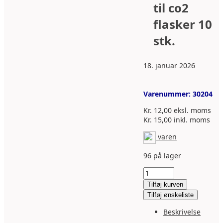
til co2
flasker 10
stk.
18. januar 2026
Varenummer:
30204
Kr.
12,00
eksl. moms
Kr.
15,00
inkl. moms
varen
96 på lager
Støvhætte
til
Tilføj kurven
co2
Tilføj ønskeliste
flasker
10
Beskrivelse
stk.