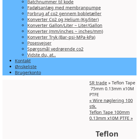
Batchnummer til kode
Fadølsanlæg med membranpumpe
Forbrug af co2 gennem bobletæller
Konverter Co2 og Helium (Kg/liter)
Konverter Gallon/Liter ~ Liter/Gallon
Konverter (mm/inches ~ inches/mm)
Konverter Tryk (Bar-psi-MPa-kPa)
Posesvejser
Spørgsmål vedrørende co2
Vidste du, at..
Kontakt
Ønskeliste
Brugerkonto
SR trade
» Teflon Tape
75mm 0.13mm x10M
PTFE
«
Wire nøglering 100
stk.
Teflon Tape 100mm
0.13mm x10M PTFE
»
Teflon