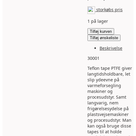
storkøbs pris
1 på lager
Teflon
Tilføj kurven
Tape
Tilføj ønskeliste
75mm
0.13mm
Beskrivelse
x10M
30001
PTFE
antal
Teflon tape PTFE giver
langtidsholdbare, let
slip ydeevne på
varmeforsegling
maskiner og
procesudstyr. Samt
langvarig, nem
frigørelsesydelse på
plastsvejsemaskiner
og procesudstyr. Man
kan også bruge disse
tapes til at holde