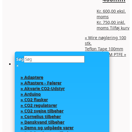
Kr.
600,00
eksl.
moms
Kr.
750,00
inkl.
moms
Tilføj kurv
«
Wire nøglering 100
stk.
Teflon Tape 100mm
0.13mm x10M PTFE
»
Søg
×
» Adaptere
» Aftastere - Følerer
» Akvarie CO2-Udstyr
» Arduino
» CO2 flasker
» CO2 regulatorer
» CO2 svejse tilbehør
» Cornelius tilbehør
» Danskvand tilbehør
» Demo og udgåede varer