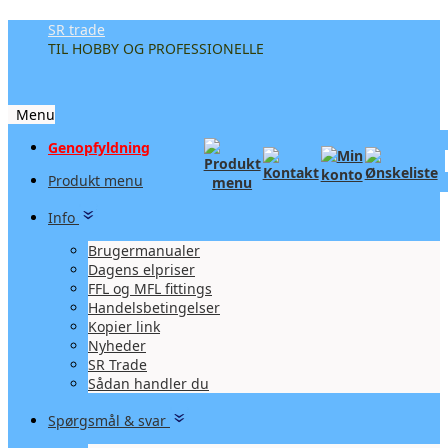
SR trade
TIL HOBBY OG PROFESSIONELLE
Menu
Videre
Genopfyldning
til
Produkt menu
indhold
Info
Brugermanualer
Dagens elpriser
FFL og MFL fittings
Handelsbetingelser
Kopier link
Nyheder
SR Trade
Sådan handler du
Spørgsmål & svar