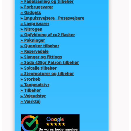
» Fadølsanlæg og tilbehør
» Forbrugsvarer
» Gadgets
» Impulssvejsere Posesvejsere
» Lavprisvarer
» Nitrogen
» Opfyldning af co2 flasker
» Pakninger
» Quooker tilbehør
» Reservedele
» Slanger og fittings
» Soda 425gr Patron tilbehør
» Solcelle tilbehør
» Stepmotorer og tilbehør
» Storkøb
» Tappeudstyr
» Tilbehør
» Vejeudstyr
» Værktøj