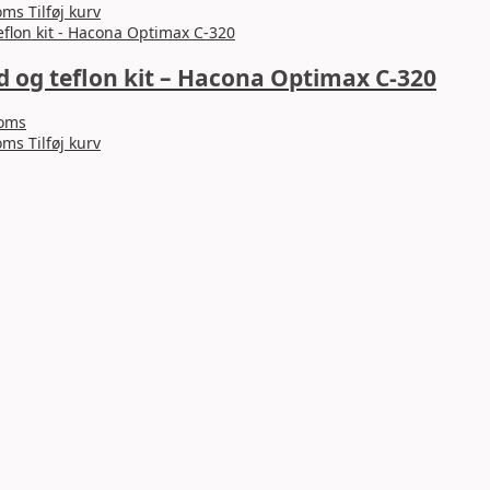
Dette
oms
Tilføj kurv
vare
har
d og teflon kit – Hacona Optimax C-320
flere
varianter.
Mulighederne
moms
kan
oms
Tilføj kurv
vælges
på
varesiden