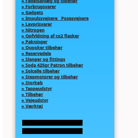
» Fadølsanlæg og tilbehør
» Forbrugsvarer
» Gadgets
» Impulssvejsere Posesvejsere
» Lavprisvarer
» Nitrogen
» Opfyldning af co2 flasker
» Pakninger
» Quooker tilbehør
» Reservedele
» Slanger og fittings
» Soda 425gr Patron tilbehør
» Solcelle tilbehør
» Stepmotorer og tilbehør
» Storkøb
» Tappeudstyr
» Tilbehør
» Vejeudstyr
» Værktøj