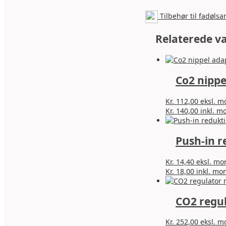
Tilbehør til fadøls
Relaterede v
Co2 nippe
Kr.
112,00
eksl. 
Kr.
140,00
inkl. m
Push-in 
Kr.
14,40
eksl. m
Kr.
18,00
inkl. mo
CO2 regu
Kr.
252,00
eksl. 