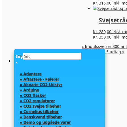
Kr.
315,00
inkl. m
Svejsetrå
Kr.
280,00
eksl. 
Kr.
350,00
inkl. m
«
Impulssvejser 300mm
Co2 fordeler 5 udtag
»
Søg
×
» Adaptere
» Aftastere - Følerer
» Akvarie CO2-Udstyr
» Arduino
» CO2 flasker
» CO2 regulatorer
» CO2 svejse tilbehør
» Cornelius tilbehør
» Danskvand tilbehør
» Demo og udgåede varer