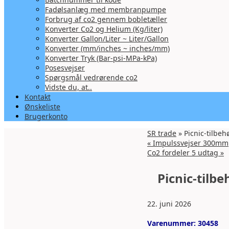
Fadølsanlæg med membranpumpe
Forbrug af co2 gennem bobletæller
Konverter Co2 og Helium (Kg/liter)
Konverter Gallon/Liter ~ Liter/Gallon
Konverter (mm/inches ~ inches/mm)
Konverter Tryk (Bar-psi-MPa-kPa)
Posesvejser
Spørgsmål vedrørende co2
Vidste du, at..
Kontakt
Ønskeliste
Brugerkonto
SR trade
» Picnic-tilbeh
«
Impulssvejser 300mm
Co2 fordeler 5 udtag
»
Picnic-tilb
22. juni 2026
Varenummer:
30458