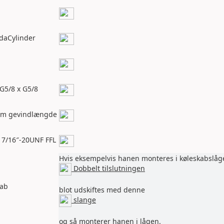
odaCylinder
 G5/8 x G5/8
mm gevindlængde
– 7/16″-20UNF FFL
Hvis eksempelvis hanen monteres i køleskabslåge
Dobbelt tilslutningen
kab
blot udskiftes med denne
slange
og så monterer hanen i lågen.