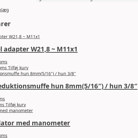
anlæg
arer
l adapter W21,8 ~ M11x1
moms
oms
Tilføj kurv
reduktionsmuffe hun 8mm(5/16″) / hun 3/8″
oms
ms
Tilføj kurv
lator med manometer
moms