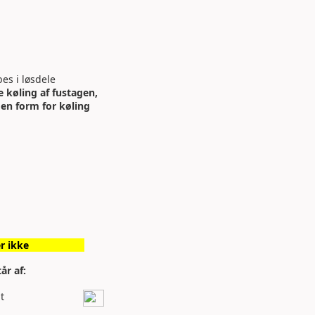
es i løsdele
 køling af fustagen,
en form for køling
r ikke
år af:
t