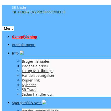
SR trade
TIL HOBBY OG PROFESSIONELLE
Menu
Videre
Genopfyldning
til
Produkt menu
indhold
Info
Brugermanualer
Dagens elpriser
FFL og MFL fittings
Handelsbetingelser
Kopier link
Nyheder
SR Trade
Sådan handler du
Spørgsmål & svar
Batchnummer til kode