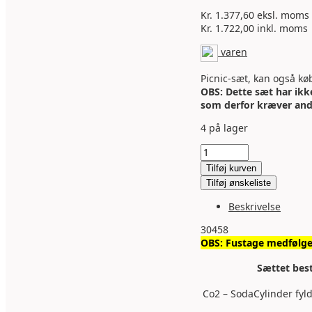
Kr.
1.377,60
eksl. moms
Kr.
1.722,00
inkl. moms
varen
Picnic-sæt, kan også køb
OBS: Dette sæt har ikke
som derfor kræver and
4 på lager
Picnic-
tilbehørs
Tilføj kurven
sæt
Tilføj ønskeliste
med
S
Beskrivelse
fad-
kobling
30458
antal
OBS: Fustage medfølge
Sættet best
Co2 – SodaCylinder fyld