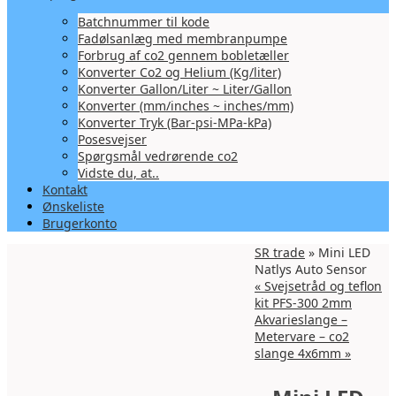
Batchnummer til kode
Fadølsanlæg med membranpumpe
Forbrug af co2 gennem bobletæller
Konverter Co2 og Helium (Kg/liter)
Konverter Gallon/Liter ~ Liter/Gallon
Konverter (mm/inches ~ inches/mm)
Konverter Tryk (Bar-psi-MPa-kPa)
Posesvejser
Spørgsmål vedrørende co2
Vidste du, at..
Kontakt
Ønskeliste
Brugerkonto
SR trade
» Mini LED
Natlys Auto Sensor
«
Svejsetråd og teflon
kit PFS-300 2mm
Akvarieslange –
Metervare – co2
slange 4x6mm
»