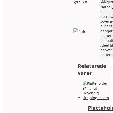
Lyskilde
LED-pæ
Natbel
til
børnev
sovevæ
eller et
gangar
Info
ønsker 
om nat
Ideel ti
babyer
natter
Relaterede
varer
Plattehol