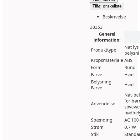
Tilføj ønskeliste
Beskrivelse
30353
Generel
information:
Nat lys
Produkttype
belysni
Kropsmateriale
ABS
Form
Rund
Farve
Hvid
Belysning
Hvid
Farve
Nat-be
for bør
Anvendelse
sovevæ
nødbel
Spænding
AC 100
Strøm
0,7 W
Stik
Standa