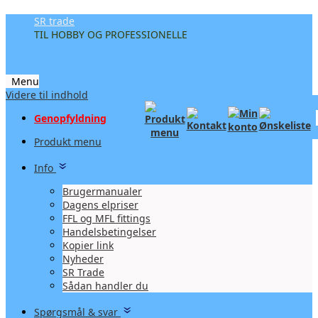
SR trade
TIL HOBBY OG PROFESSIONELLE
Menu
Videre til indhold
Genopfyldning
Produkt menu
Info
Brugermanualer
Dagens elpriser
FFL og MFL fittings
Handelsbetingelser
Kopier link
Nyheder
SR Trade
Sådan handler du
Spørgsmål & svar