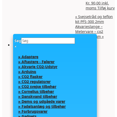
Kr.
90,00
inkl.
moms
Tilføj kurv
«
Svejsetråd og teflon
kit PFS-300 2mm
Akvarieslange –
Metervare – co2
slange 4x6mm
»
Søg
×
» Adaptere
» Aftastere - Følerer
» Akvarie CO2-Udstyr
» Arduino
» CO2 flasker
» CO2 regulatorer
» CO2 svejse tilbehør
» Cornelius tilbehør
» Danskvand tilbehør
» Demo og udgåede varer
» Fadølsanlæg og tilbehør
» Forbrugsvarer
» Gadgets