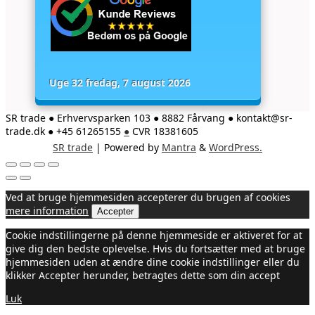
Uge 32 fredag, 7 august 2026
SR trade ● Erhvervsparken 103 ● 8882 Fårvang ● kontakt@sr-
trade.dk ● +45 61265155
●
CVR 18381605
SR trade
| Powered by
Mantra
&
WordPress.
Ved at bruge hjemmesiden accepterer du brugen af cookies
mere information
Accepter
Cookie indstillingerne på denne hjemmeside er aktiveret for at
give dig den bedste oplevelse. Hvis du fortsætter med at bruge
hjemmesiden uden at ændre dine cookie indstillinger eller du
klikker Accepter herunder, betragtes dette som din accept
Luk