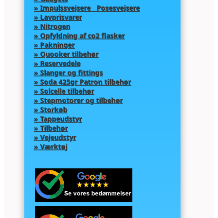
» Impulssvejsere Posesvejsere
» Lavprisvarer
» Nitrogen
» Opfyldning af co2 flasker
» Pakninger
» Quooker tilbehør
» Reservedele
» Slanger og fittings
» Soda 425gr Patron tilbehør
» Solcelle tilbehør
» Stepmotorer og tilbehør
» Storkøb
» Tappeudstyr
» Tilbehør
» Vejeudstyr
» Værktøj