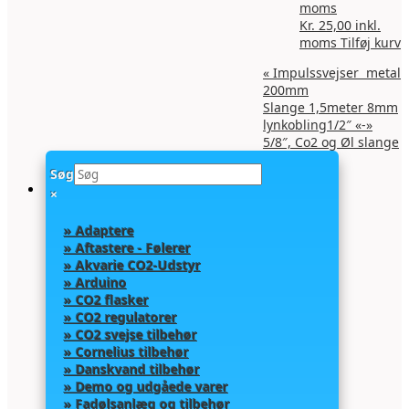
moms
Kr.
25,00
inkl.
moms
Tilføj kurv
«
Impulssvejser metal
200mm
Slange 1,5meter 8mm
lynkobling1/2″ «-»
5/8″, Co2 og Øl slange
»
Søg
×
» Adaptere
» Aftastere - Følerer
» Akvarie CO2-Udstyr
» Arduino
» CO2 flasker
» CO2 regulatorer
» CO2 svejse tilbehør
» Cornelius tilbehør
» Danskvand tilbehør
» Demo og udgåede varer
» Fadølsanlæg og tilbehør