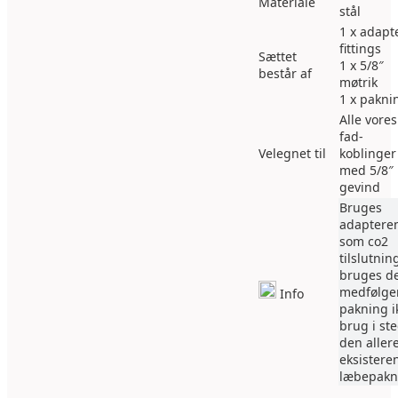
Materiale
stål
1 x adapt
fittings
Sættet
1 x 5/8″
består af
møtrik
1 x pakni
Alle vores
fad-
Velegnet til
koblinger
med 5/8″
gevind
Bruges
adaptere
som co2
tilslutnin
bruges d
medfølge
Info
pakning i
brug i st
den aller
eksistere
læbepakn