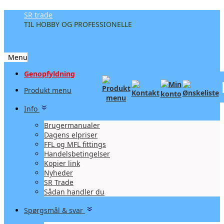
SR trade
TIL HOBBY OG PROFESSIONELLE
Menu
Videre
Genopfyldning
til
Produkt menu
indhold
Info
Brugermanualer
Dagens elpriser
FFL og MFL fittings
Handelsbetingelser
Kopier link
Nyheder
SR Trade
Sådan handler du
Spørgsmål & svar