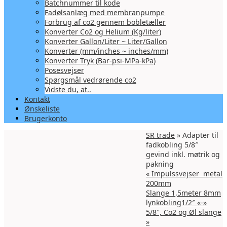
Batchnummer til kode
Fadølsanlæg med membranpumpe
Forbrug af co2 gennem bobletæller
Konverter Co2 og Helium (Kg/liter)
Konverter Gallon/Liter ~ Liter/Gallon
Konverter (mm/inches ~ inches/mm)
Konverter Tryk (Bar-psi-MPa-kPa)
Posesvejser
Spørgsmål vedrørende co2
Vidste du, at..
Kontakt
Ønskeliste
Brugerkonto
SR trade
» Adapter til
fadkobling 5/8″
gevind inkl. møtrik og
pakning
«
Impulssvejser metal
200mm
Slange 1,5meter 8mm
lynkobling1/2″ «-»
5/8″, Co2 og Øl slange
»