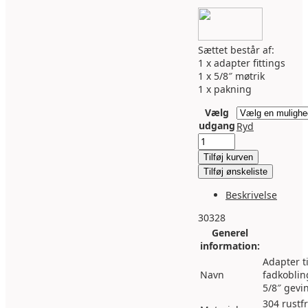
Sættet består af:
1 x adapter fittings
1 x 5/8″ møtrik
1 x pakning
Vælg
udgang
Ryd
Adapter
til
Tilføj kurven
fadkobling
Tilføj ønskeliste
5/8"
gevind
Beskrivelse
inkl.
møtrik
30328
og
Generel
pakning
information:
antal
Adapter ti
Navn
fadkoblin
5/8″ gevi
304 rustfr