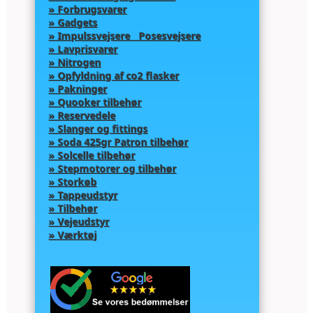
» Forbrugsvarer
» Gadgets
» Impulssvejsere Posesvejsere
» Lavprisvarer
» Nitrogen
» Opfyldning af co2 flasker
» Pakninger
» Quooker tilbehør
» Reservedele
» Slanger og fittings
» Soda 425gr Patron tilbehør
» Solcelle tilbehør
» Stepmotorer og tilbehør
» Storkøb
» Tappeudstyr
» Tilbehør
» Vejeudstyr
» Værktøj