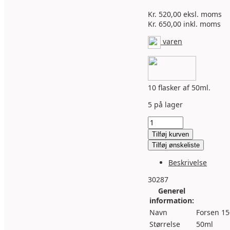
Kr.
520,00
eksl. moms
Kr.
650,00
inkl. moms
varen
10 flasker af 50ml.
5 på lager
Gevindforsegling,
rød
Tilføj kurven
flydende
Tilføj ønskeliste
rørforsegling
med
Beskrivelse
ptfe
10stk.
30287
antal
Generel
information:
Navn
Forsen 15
Størrelse
50ml