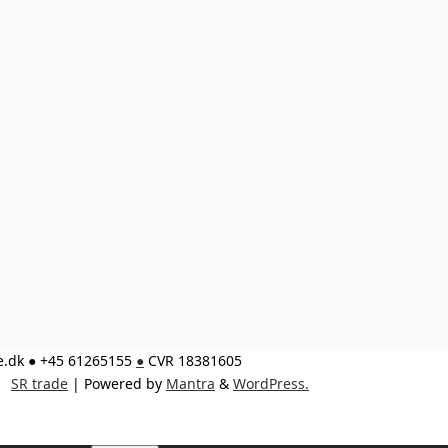
de.dk ● +45 61265155
●
CVR 18381605
SR trade
| Powered by
Mantra
&
WordPress.