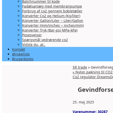
Batchnummer til kode
Fadølsanlæg med membranpumpe
Forbrug af co2 gennem bobletæller
Konverter Co2 og Helium (Kg/liter)
Konverter Gallon/Liter ~ Liter/Gallon
Konverter (mm/inches ~ inches/mm)
Konverter Tryk (Bar-psi-MPa-kPa)
Posesvejser
Spørgsmål vedrørende co2
Vidste du, at..
Kontakt
Ønskeliste
Brugerkonto
SR trade
» Gevindforsegl
«
Nylon pakning til CO2 
Co2 regulator DreamsD
Gevindforse
25. maj 2025
Varenummer:
30287