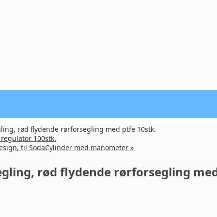
ing, rød flydende rørforsegling med ptfe 10stk.
regulator 100stk.
esign, til SodaCylinder med manometer
»
gling, rød flydende rørforsegling med