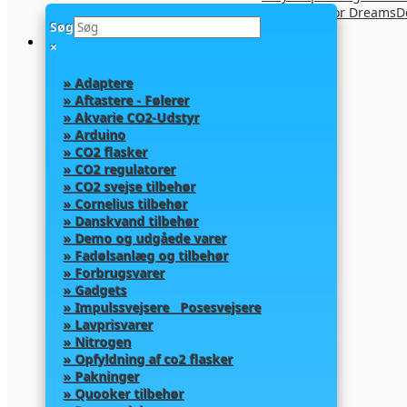
Co2 regulator DreamsD
Søg
×
» Adaptere
» Aftastere - Følerer
» Akvarie CO2-Udstyr
» Arduino
» CO2 flasker
» CO2 regulatorer
» CO2 svejse tilbehør
» Cornelius tilbehør
» Danskvand tilbehør
» Demo og udgåede varer
» Fadølsanlæg og tilbehør
» Forbrugsvarer
» Gadgets
» Impulssvejsere Posesvejsere
» Lavprisvarer
» Nitrogen
» Opfyldning af co2 flasker
» Pakninger
» Quooker tilbehør