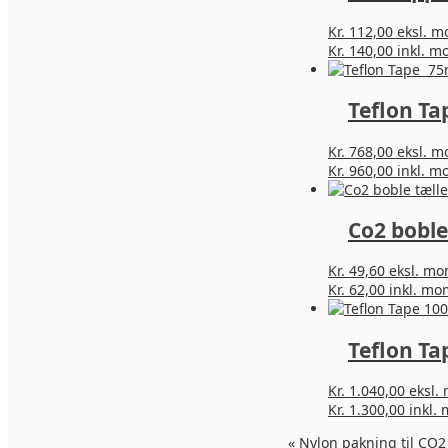
Kr.
112,00
eksl. 
Kr.
140,00
inkl. m
Teflon T
Kr.
768,00
eksl. 
Kr.
960,00
inkl. m
Co2 boble
Kr.
49,60
eksl. m
Kr.
62,00
inkl. mo
Teflon Ta
Kr.
1.040,00
eksl.
Kr.
1.300,00
inkl.
«
Nylon pakning til CO2 