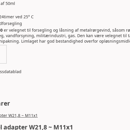
 af 50ml
 24timer ved 25° C
dforsegling
50
er velegnet til forsegling og låsning af metalrørgevind, såsom rør
g, vandforsyning, militærindustri, gas. Den kan være velegnet til t
pakning. Limlaget har god bestandighed overfor opløsningsmidle
dssdatablad
arer
l adapter W21,8 ~ M11x1