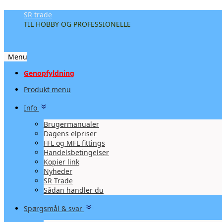
SR trade
TIL HOBBY OG PROFESSIONELLE
Menu
Videre
Genopfyldning
til
Produkt menu
indhold
Info
Brugermanualer
Dagens elpriser
FFL og MFL fittings
Handelsbetingelser
Kopier link
Nyheder
SR Trade
Sådan handler du
Spørgsmål & svar