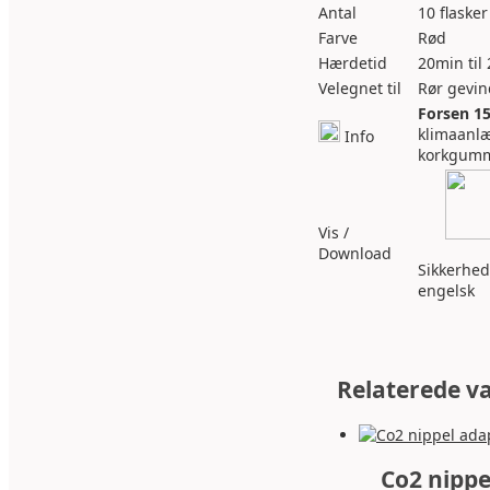
Antal
10 flasker
Farve
Rød
Hærdetid
20min til
Velegnet til
Rør gevin
Forsen 1
klimaanlæ
Info
korkgummi
Vis /
Download
Sikkerhe
engelsk
Relaterede v
Co2 nippe