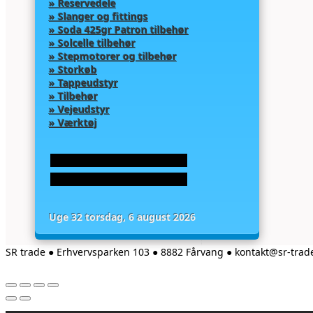
» Reservedele
» Slanger og fittings
» Soda 425gr Patron tilbehør
» Solcelle tilbehør
» Stepmotorer og tilbehør
» Storkøb
» Tappeudstyr
» Tilbehør
» Vejeudstyr
» Værktøj
Uge 32 torsdag, 6 august 2026
SR trade ● Erhvervsparken 103 ● 8882 Fårvang ● kontakt@sr-tra