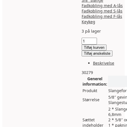
3/8″ slange
Fadkobling med A-lås
Fadkobling med S-lås
Fadkobling med F-lås
Keykeg
3 på lager
Slangeforskruning
sæt,
Tilføj kurven
til
Tilføj ønskeliste
fad-
kobling
Beskrivelse
-
1/4"
30279
(6,35mm)
Generel
antal
information:
Produkt
Slangefo
5/8″ gevi
Størrelse
Slangest
2 * Slang
6,8mm
Sættet
2 * 5/8″ 
indeholder
1 * pakni