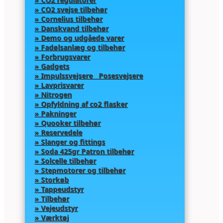
» CO2 regulatorer
» CO2 svejse tilbehør
» Cornelius tilbehør
» Danskvand tilbehør
» Demo og udgåede varer
» Fadølsanlæg og tilbehør
» Forbrugsvarer
» Gadgets
» Impulssvejsere Posesvejsere
» Lavprisvarer
» Nitrogen
» Opfyldning af co2 flasker
» Pakninger
» Quooker tilbehør
» Reservedele
» Slanger og fittings
» Soda 425gr Patron tilbehør
» Solcelle tilbehør
» Stepmotorer og tilbehør
» Storkøb
» Tappeudstyr
» Tilbehør
» Vejeudstyr
» Værktøj