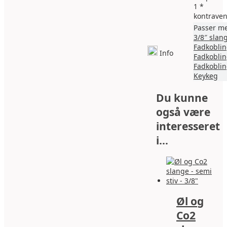
1 *
kontraven
Passer m
3/8″ slan
Fadkoblin
Info
Fadkoblin
Fadkoblin
Keykeg
Du kunne
også være
interesseret
i…
Øl og
Co2