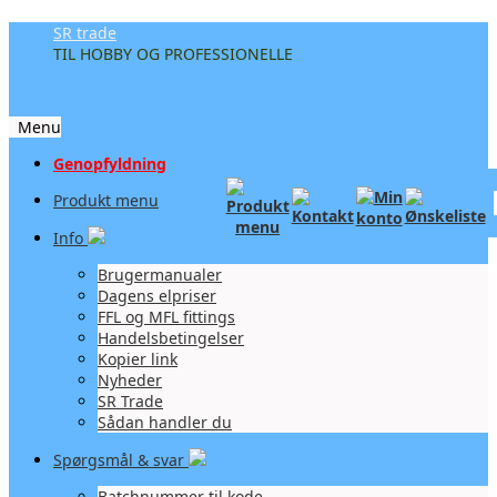
SR trade
TIL HOBBY OG PROFESSIONELLE
Menu
Videre
Genopfyldning
til
Produkt menu
indhold
Info
Brugermanualer
Dagens elpriser
FFL og MFL fittings
Handelsbetingelser
Kopier link
Nyheder
SR Trade
Sådan handler du
Spørgsmål & svar
Batchnummer til kode