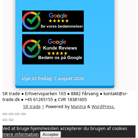
Uge 32 fredag, 7 august 2026
SR trade ● Erhvervsparken 103 ● 8882 Fårvang ● kontakt@sr-
trade.dk ● +45 61265155
●
CVR 18381605
SR trade
| Powered by
Mantra
&
WordPress.
Ved at bruge hjemmesiden accepterer du brugen af cookies
mere information
Accepter