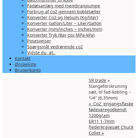
Fadølsanlæg med membranpumpe
Forbrug af co2 gennem bobletæller
Konverter Co2 og Helium (Kg/liter)
Konverter Gallon/Liter ~ Liter/Gallon
Konverter (mm/inches ~ inches/mm)
Konverter Tryk (Bar-psi-MPa-kPa)
Posesvejser
Spørgsmål vedrørende co2
Vidste du, at..
Kontakt
Ønskeliste
Brugerkonto
SR trade
»
Slangeforskruning
sæt, til fad-kobling –
1/4″ (6,35mm)
«
Co2 engangsflaske
fødevaregodkendt
1200gram
ER11 1-7mm
fjederkravesæt Chuck
Collet
»