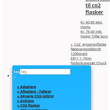
til co2
flasker
Kr.
60,80
eksl.
moms
Kr.
76,00
inkl.
moms
Tilføj kurv
«
Co2 engangsflaske
fødevaregodkendt
1200gram
ER11 1-7mm
fjederkravesæt Chuck
Collet
»
Søg
×
» Adaptere
» Aftastere - Følerer
» Akvarie CO2-Udstyr
» Arduino
» CO2 flasker