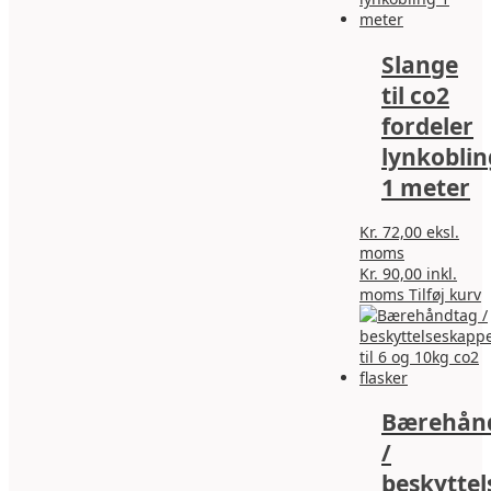
Slange
til co2
fordeler
lynkoblin
1 meter
Kr.
72,00
eksl.
moms
Kr.
90,00
inkl.
moms
Tilføj kurv
Bærehån
/
beskytte