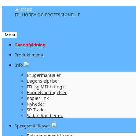
SR trade
TIL HOBBY OG PROFESSIONELLE
Menu
Videre
Genopfyldning
til
Produkt menu
indhold
Info
Brugermanualer
Dagens elpriser
FFL og MFL fittings
Handelsbetingelser
Kopier link
Nyheder
SR Trade
Sådan handler du
Spørgsmål & svar
Batchnummer til kode