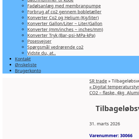
Fadølsanlæg med membranpumpe
Forbrug af co2 gennem bobletæller
Konverter Co2 og Helium (Kg/liter)
Konverter Gallon/Liter ~ Liter/Gallon
Konverter (mm/inches ~ inches/mm)
Konverter Tryk (Bar-psi-MPa-kPa)
Posesvejser
Spørgsmål vedrørende co2
Vidste du, at..
Kontakt
Ønskeliste
Brugerkonto
SR trade
» Tilbageløbsven
«
Digital temperatursty
CO2 – flaske, 4kg Alumi
Tilbageløbsv
31. marts 2026
Varenummer:
30066