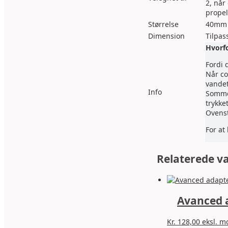
2, når
propel
Størrelse
40mm x
Dimension
Tilpas
Hvorfo
Fordi 
Når co
vandet
Info
Sommet
trykket
Ovenst
For at
Relaterede v
Avanced a
Kr.
128,00
eksl. 