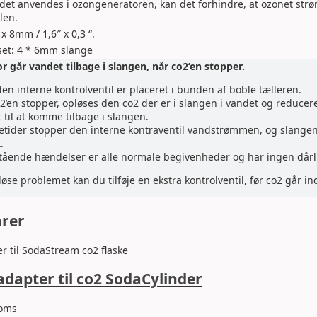
 det anvendes i ozongeneratoren, kan det forhindre, at ozonet st
len.
 8mm / 1,6″ x 0,3 “.
set: 4 * 6mm slange
r går vandet tilbage i slangen, når co2’en stopper.
den interne kontrolventil er placeret i bunden af boble tælleren.
2’en stopper, opløses den co2 der er i slangen i vandet og reducere
 til at komme tilbage i slangen.
ider stopper den interne kontraventil vandstrømmen, og slangen 
.
ående hændelser er alle normale begivenheder og har ingen dårli
 løse problemet kan du tilføje en ekstra kontrolventil, før co2 går ind
arer
dapter til co2 SodaCylinder
moms