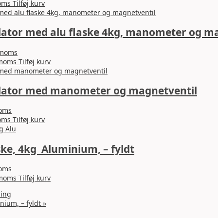
oms
Tilføj kurv
lator med alu flaske 4kg, manometer og m
 moms
 moms
Tilføj kurv
lator med manometer og magnetventil
moms
oms
Tilføj kurv
ske, 4kg Aluminium, – fyldt
moms
 moms
Tilføj kurv
ring
nium, – fyldt
»