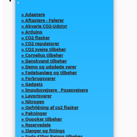
×
» Adaptere
» Aftastere - Følerer
» Akvarie CO2-Udstyr
» Arduino
» CO2 flasker
» CO2 regulatorer
» CO2 svejse tilbehør
» Cornelius tilbehør
» Danskvand tilbehør
» Demo og udgåede varer
» Fadølsanlæg og tilbehør
» Forbrugsvarer
» Gadgets
» Impulssvejsere Posesvejsere
» Lavprisvarer
» Nitrogen
» Opfyldning af co2 flasker
» Pakninger
» Quooker tilbehør
» Reservedele
» Slanger og fittings
» Soda 425gr Patron tilbehør