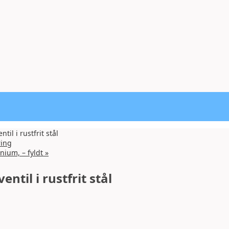
til i rustfrit stål
ring
nium, – fyldt
»
entil i rustfrit stål