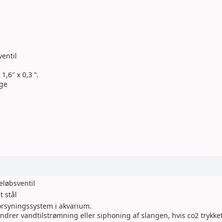
ventil
1,6″ x 0,3 “.
nge
eløbsventil
t stål
rsyningssystem i akvarium.
indrer vandtilstrømning eller siphoning af slangen, hvis co2 trykke