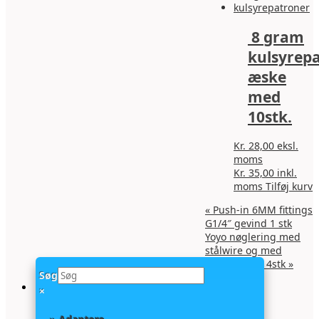
8 gram
kulsyrep
æske
med
10stk.
Kr.
28,00
eksl.
moms
Kr.
35,00
inkl.
moms
Tilføj kurv
«
Push-in 6MM fittings
G1/4″ gevind 1 stk
Yoyo nøglering med
stålwire og med
karabinklips 4stk
»
Søg
×