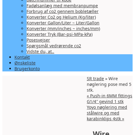
Fadølsanlæg med membranpumpe
Forbrug af co2 gennem bobletæller
Konverter Co2 og Helium (Kg/liter)
Konverter Gallon/Liter ~ Liter/Gallon
Konverter (mm/inches ~ inches/mm)
Konverter Tryk (Bar-psi-MPa-kPa)
Posesvejser
Spørgsmål vedrørende co2
Vidste du, at..
Kontakt
Ønskeliste
Brugerkonto
SR trade
» Wire
nøglering pose med 5
stk.
«
Push-in 6MM fittings
G1/4″ gevind 1 stk
Yoyo nøglering med
stålwire og med
karabinklips 4stk
»
Wire