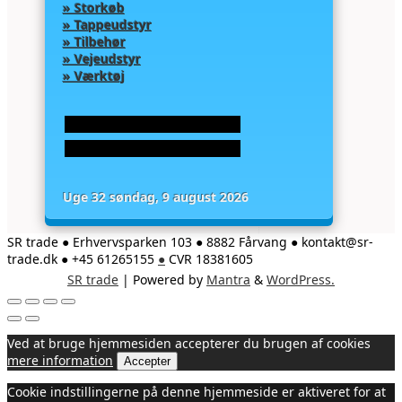
» Storkøb
» Tappeudstyr
» Tilbehør
» Vejeudstyr
» Værktøj
Uge 32 søndag, 9 august 2026
SR trade ● Erhvervsparken 103 ● 8882 Fårvang ● kontakt@sr-
trade.dk ● +45 61265155
●
CVR 18381605
SR trade
| Powered by
Mantra
&
WordPress.
Ved at bruge hjemmesiden accepterer du brugen af cookies
mere information
Accepter
Cookie indstillingerne på denne hjemmeside er aktiveret for at