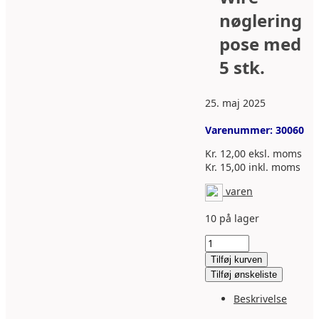
nøglering
pose med
5 stk.
25. maj 2025
Varenummer:
30060
Kr.
12,00
eksl. moms
Kr.
15,00
inkl. moms
varen
10 på lager
Wire
nøglering
Tilføj kurven
pose
Tilføj ønskeliste
med
5
Beskrivelse
stk.