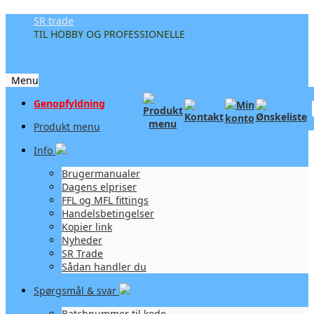
SR trade
TIL HOBBY OG PROFESSIONELLE
Menu
Videre
Genopfyldning
til
Produkt menu
indhold
Info
Brugermanualer
Dagens elpriser
FFL og MFL fittings
Handelsbetingelser
Kopier link
Nyheder
SR Trade
Sådan handler du
Spørgsmål & svar
Batchnummer til kode