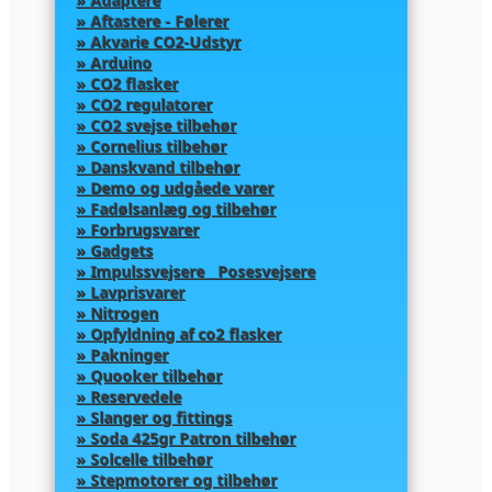
» Adaptere
» Aftastere - Følerer
» Akvarie CO2-Udstyr
» Arduino
» CO2 flasker
» CO2 regulatorer
» CO2 svejse tilbehør
» Cornelius tilbehør
» Danskvand tilbehør
» Demo og udgåede varer
» Fadølsanlæg og tilbehør
» Forbrugsvarer
» Gadgets
» Impulssvejsere Posesvejsere
» Lavprisvarer
» Nitrogen
» Opfyldning af co2 flasker
» Pakninger
» Quooker tilbehør
» Reservedele
» Slanger og fittings
» Soda 425gr Patron tilbehør
» Solcelle tilbehør
» Stepmotorer og tilbehør