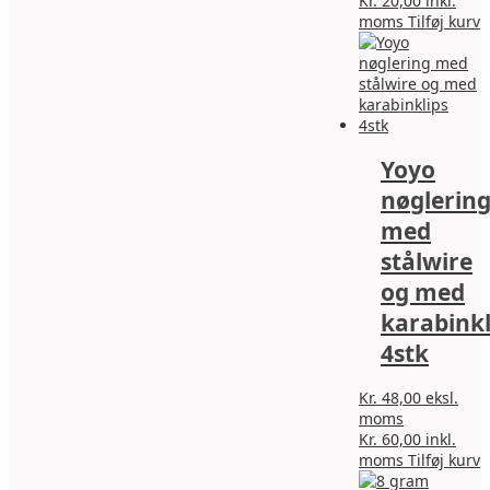
Kr.
20,00
inkl.
moms
Tilføj kurv
Yoyo
nøglerin
med
stålwire
og med
karabinkl
4stk
Kr.
48,00
eksl.
moms
Kr.
60,00
inkl.
moms
Tilføj kurv