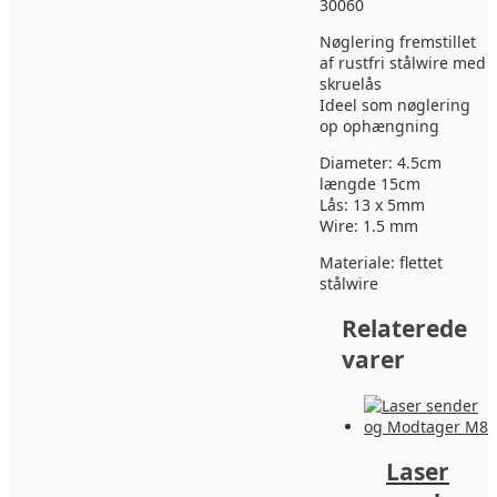
antal
30060
Nøglering fremstillet
af rustfri stålwire med
skruelås
Ideel som nøglering
op ophængning
Diameter: 4.5cm
længde 15cm
Lås: 13 x 5mm
Wire: 1.5 mm
Materiale: flettet
stålwire
Relaterede
varer
Laser